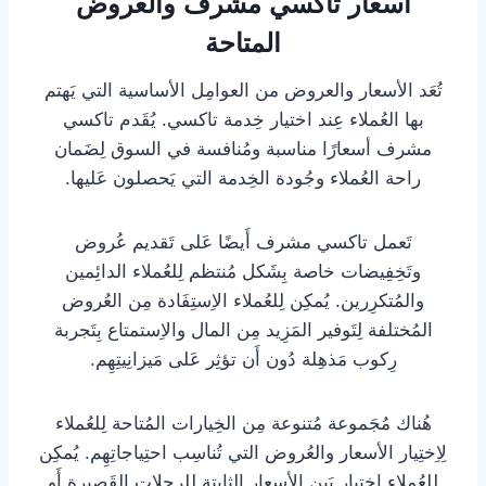
أسعار تاكسي مشرف والعروض
المتاحة
تُعَد الأسعار والعروض من العوامِل الأساسية التي يَهتم
بها العُملاء عِند اختيار خِدمة تاكسي. يُقَدم تاكسي
مشرف أسعارًا مناسبة ومُنافسة في السوق لِضَمان
راحة العُملاء وجُودة الخِدمة التي يَحصلون عَليها.
تَعمل تاكسي مشرف أَيضًا عَلى تَقديم عُروض
وتَخِفِيضات خاصة بِشَكل مُنتظم لِلعُملاء الدائِمين
والمُتكرِرين. يُمكِن لِلعُملاء الاِستِفَادة مِن العُروض
المُختلفة لِتَوفير المَزِيد مِن المال والاِستمتاع بِتَجربة
رِكوب مَذهِلة دُون أَن تؤثِر عَلى مَيزانِيتِهِم.
هُناك مُجَموعة مُتنوعة مِن الخِيارات المُتاحة لِلعُملاء
لِاِختِيار الأسعار والعُروض التي تُناسِب احتِياجاتِهِم. يُمكِن
لِلعُملاء اِختِيار بَين الأسعار الثابِتة للِرحلات القَصيرة أَو