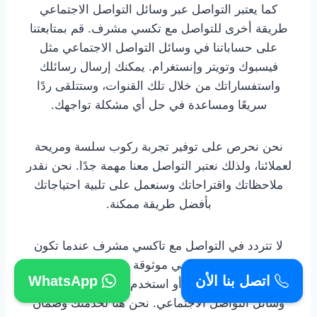
كما يعتبر التواصل عبر وسائل التواصل الاجتماعي
طريقة أخرى للتواصل مع تكسي مشرف. قم بمتابعتنا
على حساباتنا في وسائل التواصل الاجتماعي مثل
فيسبوك وتويتر وإنستغرام. يمكنك إرسال رسائلك
واستفساراتك من خلال تلك القنوات، وستتلقى ردًا
سريعًا ومساعدة في حل أي مشكلة تواجهك.
نحن نحرص على توفير تجربة ركوب سلسة ومريحة
لعملائنا، ولذلك نعتبر التواصل معنا مهمة جدًا. نحن نقدر
ملاحظاتك واقتراحاتك وسنعمل على تلبية احتياجاتك
بأفضل طريقة ممكنة.
لا تتردد في التواصل مع تاكسي مشرف عندما تكون
بحاجة إلى خدمة تاكسي موثوقة ومريحة. قم بالاتصال
اتصل بنا الأن
WhatsApp
على الرقم 66241581 أو استخدم تطبيقنا أو راسلنا عبر
وسائل التواصل الاجتماعي. نحن هنا لخدمتك وضمان