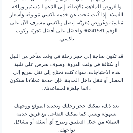
والعُروض لِعُمَلاءِهِ، بَالإِضافَة إِلى الدَعم المُستَمِر وراحَة
العُملاء. إِذا كُنتَ تَبحث عَن خِدمة تاكسي مُوثوقَة وَأَسعار
مُناسِبَة وَعُروض مُغرِيَّة، اِتصِل بِتاكسي مَشَرِف الآن عَلى
الرَقم 66241581 وَاِحصُل عَلى أَفضَل تَجرِبَة رِكوب
تاكسي.
قد تكون بحاجة إلى حجز رحلة في وقت متأخر من الليل
أو بكثافة في وقت الذروة، وسوف نحرص على تلبية
هذه الاحتياجات. سواء كنت تحتاج إلى نقل سريع إلى
المطار أو تنقل داخل المدينة، فإن خدمة عملاءنا ستكون
دائما جاهزة لمساعدتك.
بعد ذلك، يمكنك حجز رحلتك وتحديد الموقع ووجهتك
بسهولة ويسر. كما يمكنك التفاعل مع فريق خدمة
العملاء من خلال التطبيق وطرح أي أسئلة أو مشاكل
تواجهك.