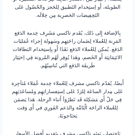
الطويلة، أَو اِستِخدام التَطبيق لِلحَجز والحُصُول عَلى
التَخِفِيضات الحَصرِية مِن خِلالَه.
بِالإضافة إِلى ذَلك، يُقَدم تاكسي مَشَرِف خِدمة الدَفع
المَرِنة لِلعُملاء لِضَمان راحَتِهِم وسَهولة إِجراء عُمَليَات
الدَفع. يُمكِن لِلعُملاء الدَفع نَقَدًا أَو بِاِستِخدام البَطاقات
الائتِمَانِيَة أَو الخَصم، وهَذا يُوفِر لَهُم المُرونة فِي اِختِيَار
طَريقَة الدَفع التي تُناسِبُهُم.
أَيضًا، يُقدّم تاكسي مشرف لِلعُملاء خِدمة عُمَلاء مُتاَجِرة
عَلى مِدار الساعَة لِلرَدّ عَلى اِستِفساراتِهِم ومُساعَدَتِهِم
فِي حَلّ أَي مَشكِلة قَد تَطرُوَأ أَثناء الرِحلة. هَذا يَضمَن
لِلعُملاء الراحَة الْتَامَّة والدَعم الفَورِي في أَي وَقت
يَحتَاجونَهُ.
بَاختِصار، يَهتَم تاكسي مشرف بِتَقدِيم أَفضل الأسعار