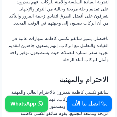
لتجربة القيادة السلسة والآمنة للركاب. فهم يقدرون
على تقديم رحلة مريحة وخالية من التوتر والإجهاد.
يتعرفون على أفضل الطرق لتفادي زحمة المرور والتأكد
من أن الركاب يصلون إلى وجهتهم في الوقت المحدد.
باختصار، يتميز سائقو تكسي كاظمة بمهارات عالية في
القيادة والتعامل مع الركاب. إنهم يسعون جاهدين لتقديم
تجربة سفر ممتازة للعملاء، حيث يستطيعون توفير راحة
وأمان للركاب أثناء الرحلة.
الاحترام والمهنية
سائقو تكسي كاظمة يتميزون بالاحترام العالي والمهنية
في التعامل مع جميع الركاب. فهم يتعاملون بلطف
اتصل بنا الأن
WhatsApp
واحترام تام مع الركاب، ويضمنون أن تكون تجربة السفر
مريحة وممتعة للجميع. يقوم سائقو تكسي كاظمة