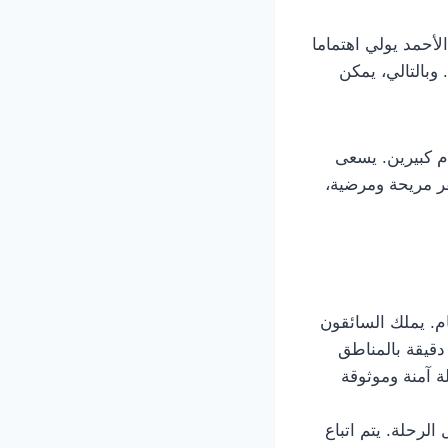
لأحمد يولي اهتماما
وبالتالي، يمكن
ام كبيرين. يسعى
فر مريحة ومرضية،
م. يملك السائقون
 دقيقة بالمناطق
لة آمنة وموثوقة
رحلة. يتم اتباع