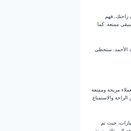
 راحتك. فهم
يقى ممتعة. كما
د الأحمد. ستحظى
عملاء مريحة وممتعة
لراحة والاستمتاع
يارات، حيث تم
ة إلى ذلك، يتمتع