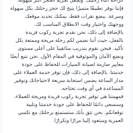
الراحة أثناء رحلتك. ولجعل تجربة الحجز أكثر سهولة،
فإننا نوفر تطبيقًا متميزًا يتيح لك حجز رحلتك بكل سهولة
وسرعة. ببضع نقرات فقط، يمكنك تحديد موقعك
ووجهتك واختيار وقت الانطلاق المناسب لك.
بالإضافة إلى ذلك، نحن نقدم تجربة ركوب فريدة
بالفعل، حيث أننا نضمن لكم رحلة مريحة وممتعة بكل
تأكيد. فنحن نقوم بتدريب سائقينا على أعلى مستوى
ونضع الأمان والموثوقية في المقام الأول. نحن نتبع أيضًا
معايير صارمة لصيانة السيارات للحفاظ على جودة
خدمتنا. بالإضافة إلى ذلك، فإن توفر خدمة العملاء على
مدار الساعة يضمن استجابة سريعة لاحتياجاتك وتوفير
المساعدة في أي وقت تحتاجه.
فمهمتنا هي توفير تجربة ركوب فريدة ومريحة للعملاء،
وسنسعى دائمًا للحفاظ على جودة خدمتنا وتلبية
توقعاتكم. نحن نثق بأنك ستستمتع برحلتك مع تكسي
العمرية وستعود إلينا مرارًا وتكرارًا.