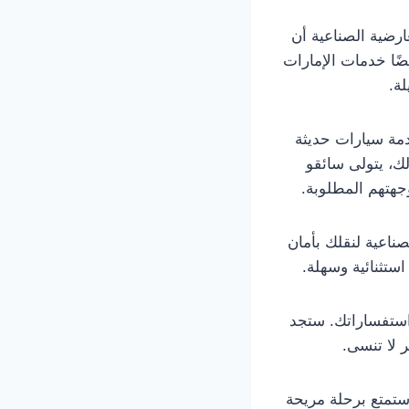
ضية الصناعية أن
ضًا خدمات الإمارات
لة.
دمة سيارات حديثة
لك، يتولى سائقو
جهتهم المطلوبة.
ناعية لنقلك بأمان
تثنائية وسهلة.
عية على الرقم 66241581 لحجز رحلتك واستفساراتك. ستجد
ر لا تنسى.
ستمتع برحلة مريحة