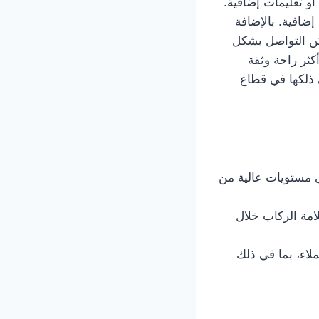
و تعليمات إضافية.
افية. بالإضافة
مكن التواصل بشكل
ثر راحة وثقة
معة خدمة توصيل تكسي الصبية 66241581 بما في ذلكها في قطاع
حفاظ على مستويات عالية من
دات لضمان سلامة الركاب خلال
حتياجات العملاء، بما في ذلك