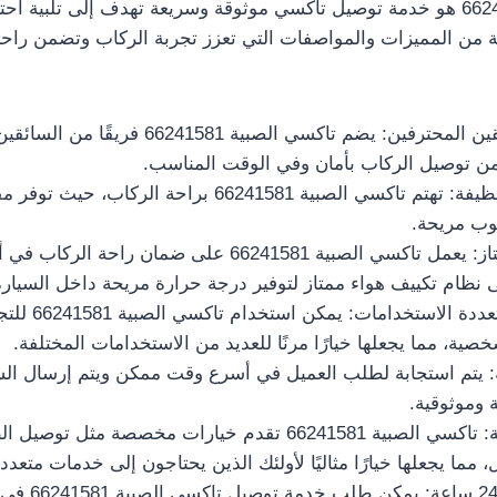
تاكسي الصبية 66241581 هو خدمة توصيل تاكسي موثوقة وسريعة تهدف إلى تلبية 
من المميزات والمواصفات التي تعزز تجربة الركاب وتضمن راحتهم
فريق من السائقين المحترفين: يضم تاكسي الصبية 81
من توصيل الركاب بأمان وفي الوقت المناسب.
مقاعد مريحة ونظيفة: تهتم تاكسي الصبية 66241581 براحة
كوب مريحة.
نظام تكييف ممتاز: يعمل تاكسي الصبية 66241581 على ضمان 
نظام تكييف هواء ممتاز لتوفير درجة حرارة مريحة داخل السيارة
خدمة توصيل متعددة ال
خصية، مما يجعلها خيارًا مرنًا للعديد من الاستخدامات المختلفة.
 يتم استجابة لطلب العميل في أسرع وقت ممكن ويتم إرسال السيار
 وموثوقية.
خيارات مخصصة: تاكسي الصبية 66241581 تقدم خيارات مخصصة مثل
مما يجعلها خيارًا مثاليًا لأولئك الذين يحتاجون إلى خدمات متعددة
متاح على مدار 4