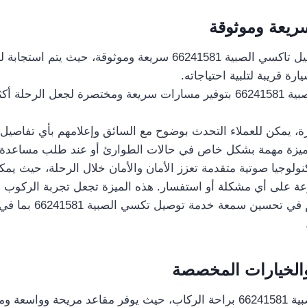
ريعة وموثوقة
تعتبر خدمة توصيل تاكسي الصبية 66241581 سريعة وموثوقة، حيث 
رة قريبة لتلبية احتياجاته.
يتميز تاكسي الصبية 66241581 بتوفير مسارات سريعة ومختصرة لجعل الرحل
، يمكن للعملاء التحدث بوضوح مع السائق وإعلامهم بأي تفاصيل أ
ميزة مهمة بشكل خاص في حالات الطوارئ أو عند طلب مساعدة إض
نولوجيا صوتية متقدمة تعزز الأمان والأمان خلال الرحلة، حيث ي
عة على أي مشكلة أو استفسار. هذه الميزة تجعل تجربة الركوب أك
للعملاء، وتساهم في تحسين س
الخيارات المخصصة
يهتم تاكسي الصبية 66241581 براحة الركاب، حيث يوفر مقاعد مريحة ووا