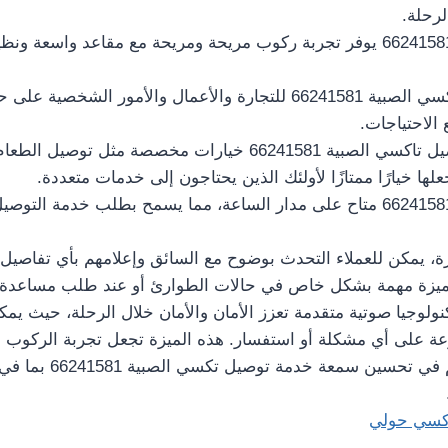
لرحلة.
تاكسي الصبية 66241581 يوفر تجربة ركوب مريحة ومريحة مع مقاعد واسعة
يتم استخدام تاكسي الصبية 66241581 للتجارة والأعمال والأمور الش
ع الاحتياجات.
تقدم خدمة توصيل تاكسي الصبية 66241581 خيارات مخصصة مثل
لها خيارًا ممتازًا لأولئك الذين يحتاجون إلى خدمات متعددة.
تاكسي الصبية 66241581 متاح على مدار الساعة، مما يسمح بطلب خدمة ا
، يمكن للعملاء التحدث بوضوح مع السائق وإعلامهم بأي تفاصيل أ
ميزة مهمة بشكل خاص في حالات الطوارئ أو عند طلب مساعدة إض
نولوجيا صوتية متقدمة تعزز الأمان والأمان خلال الرحلة، حيث ي
عة على أي مشكلة أو استفسار. هذه الميزة تجعل تجربة الركوب أك
للعملاء، وتساهم في تحسين س
كسي حولي