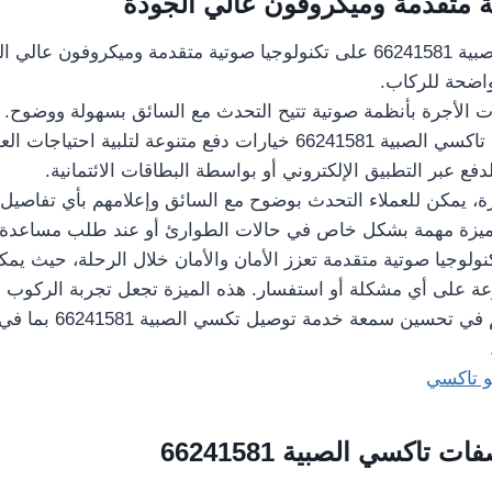
ة متقدمة وميكروفون عالي الجودة
يعتمد تاكسي الصبية 66241581 على تكنولوجيا صوتية متقدمة وميكروفون 
اضحة للركاب.
ات الأجرة بأنظمة صوتية تتيح التحدث مع السائق بسهولة ووضوح.
نعم، توفر خدمة تاكسي الصبية 66241581 خيارات دفع متنوعة لتلبية ا
دفع عبر التطبيق الإلكتروني أو بواسطة البطاقات الائتمانية.
، يمكن للعملاء التحدث بوضوح مع السائق وإعلامهم بأي تفاصيل أ
ميزة مهمة بشكل خاص في حالات الطوارئ أو عند طلب مساعدة إض
نولوجيا صوتية متقدمة تعزز الأمان والأمان خلال الرحلة، حيث ي
عة على أي مشكلة أو استفسار. هذه الميزة تجعل تجربة الركوب أك
للعملاء، وتساهم في تحسين س
 تاكسي
تاكسي الصبية 66241581