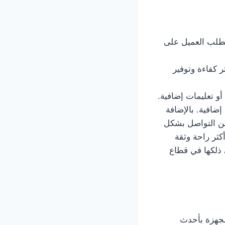
يتم استجابة لطلب العميل على
ة أكثر كفاءة وتوفير
و تعليمات إضافية.
افية. بالإضافة
مكن التواصل بشكل
ثر راحة وثقة
معة خدمة توصيل تكسي الصبية 66241581 بما في ذلكها في قطاع
سعة ومجهزة بأحدث