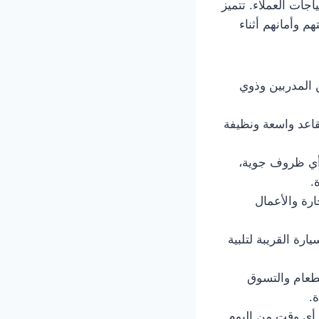
احتياجات العملاء. تتميز
 وأمانهم أثناء
662415 فريقًا من السائقين المدربين وذوي
 الركاب، حيث توفر مقاعد واسعة ونظيفة
راحة الركاب في أي ظروف جوية،
.
استخدامات: يمكن استخدام تاكسي الصبية 66241581 للتجارة والأعمال
ة القريبة لتلبية
 توصيل الطعام والتسوق
.
2 ساعة: يمكن طلب خدمة توصيل تاكسي الصبية 66241581 في أي وقت من اليوم