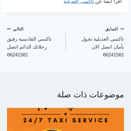
اقرأ أيضا عن
تاكسى العديلية
تصفّح
السابق
التالي
تاكسي العديلية تجول
تاكسي القادسية رفيق
المقالات
بأمان اتصل الان
رحلاتك الدائم اتصل
66241581
66241581
موضوعات ذات صلة